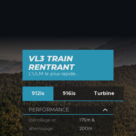
VL3 TRAIN
RENTRANT
L'ULM le plus rapide...
912is
916is
Turbine
PERFORMANCE
Décollage et
175m &
atterrissage
200m